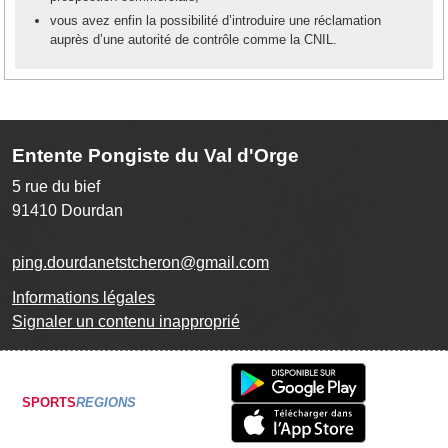
vous avez enfin la possibilité d’introduire une réclamation
auprès d’une autorité de contrôle comme la CNIL.
Entente Pongiste du Val d'Orge
5 rue du bief
91410
Dourdan
ping.dourdanetstcheron@gmail.com
Informations légales
Signaler un contenu inapproprié
SPORTS
REGIONS